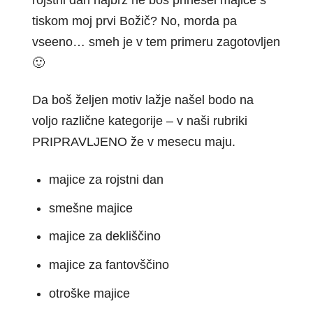
rojstni dan najbrž ne boš prinesel majice s
tiskom moj prvi Božič? No, morda pa
vseeno… smeh je v tem primeru zagotovljen
🙂
Da boš željen motiv lažje našel bodo na
voljo različne kategorije – v naši rubriki
PRIPRAVLJENO že v mesecu maju.
majice za rojstni dan
smešne majice
majice za dekliščino
majice za fantovščino
otroške majice