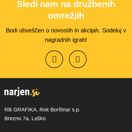
Sledi nam na družbenih
omrežjih
Bodi obveščen o novostih in akcijah. Sodeluj v
nagradnih igrah!
RB GRAFIKA, Rok Borštnar s.p.
Brezno 7a, Laško