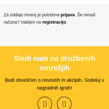
Za oddajo mnenj je potrebna
prijava
. Še nimaš
računa? Vabljen na
registracijo
.
Sledi nam na družbenih
omrežjih
Bodi obveščen o novostih in akcijah. Sodeluj v
nagradnih igrah!