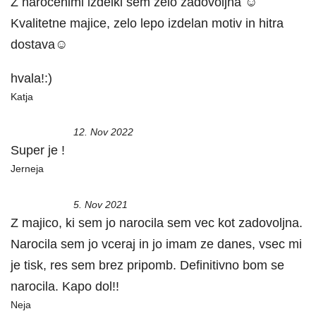
Z naročenimi izdelki sem zelo zadovoljna ☺
Kvalitetne majice, zelo lepo izdelan motiv in hitra
dostava☺
hvala!:)
Katja
12. Nov 2022
Super je !
Jerneja
5. Nov 2021
Z majico, ki sem jo narocila sem vec kot zadovoljna.
Narocila sem jo vceraj in jo imam ze danes, vsec mi
je tisk, res sem brez pripomb. Definitivno bom se
narocila. Kapo dol!!
Neja