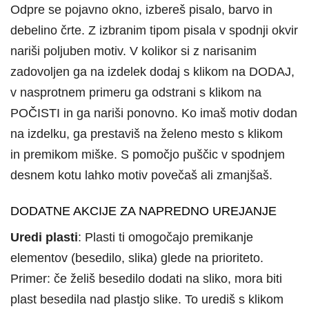
Odpre se pojavno okno, izbereš pisalo, barvo in
debelino črte. Z izbranim tipom pisala v spodnji okvir
nariši poljuben motiv. V kolikor si z narisanim
zadovoljen ga na izdelek dodaj s klikom na DODAJ,
v nasprotnem primeru ga odstrani s klikom na
POČISTI in ga nariši ponovno. Ko imaš motiv dodan
na izdelku, ga prestaviš na želeno mesto s klikom
in premikom miške. S pomočjo puščic v spodnjem
desnem kotu lahko motiv povečaš ali zmanjšaš.
DODATNE AKCIJE ZA NAPREDNO UREJANJE
Uredi plasti
: Plasti ti omogočajo premikanje
elementov (besedilo, slika) glede na prioriteto.
Primer: če želiš besedilo dodati na sliko, mora biti
plast besedila nad plastjo slike. To urediš s klikom