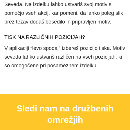
Seveda. Na izdelku lahko ustvariš svoj motiv s
pomočjo vseh akcij, kar pomeni, da lahko poleg slik
brez težav dodaš besedilo in pripravljen motiv.
TISK NA RAZLIČNIH POZICIJAH?
V aplikaciji “levo spodaj” izbereš pozicijo tiska. Motiv
seveda lahko ustvariš različen na vseh pozicijah, ki
so omogočene pri posameznem izdelku.
Sledi nam na družbenih
omrežjih