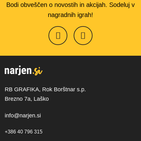
Bodi obveščen o novostih in akcijah. Sodeluj v
nagradnih igrah!
RB GRAFIKA, Rok Borštnar s.p.
Brezno 7a, Laško
info@narjen.si
+386 40 796 315