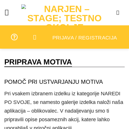
Skip
to
content
PRIJAVA / REGISTRACIJA
PRIPRAVA MOTIVA
POMOČ PRI USTVARJANJU MOTIVA
Pri vsakem izbranem izdelku iz kategorije NAREDI
PO SVOJE, se namesto galerije izdelka naloži naša
aplikacija – oblikovalec. V nadaljevanju smo ti
pripravili opise posameznih akcij, katere lahko
uporabljaš v priročni aplikaciji.