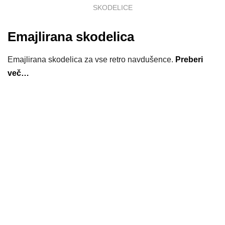
SKODELICE
Emajlirana skodelica
Emajlirana skodelica za vse retro navdušence.
Preberi
več…