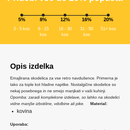
5%
8%
12%
16%
20%
3 - 5 kos
6 - 15
16 - 30
31 - 50
51+ kos
kos
kos
kos
Opis izdelka
Emajlirana skodelica za vse retro navdušence. Primerna je
tako za tople kot hladne napitke. Nostalgične skodelice so
nekaj posebnega in ne smejo manjkati v vaši kuhinji.
Opomba: zaradi kompleksne izdelave, so lahko na skodelici
vidne manjše izbokline, vdolbine ali pike.
Material:
kovina
Uporaba: