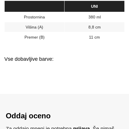
UNI
Prostornina
380 ml
Višina (A)
8,8 cm
Premer (B)
11 cm
Vse dobavljive barve:
Oddaj oceno
Za oddajo mnenj je potrebna
prijava
. Še nimaš