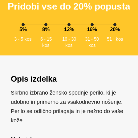
Pridobi vse do 20% popusta
5%
8%
12%
16%
20%
3 - 5 kos
6 - 15
16 - 30
31 - 50
51+ kos
kos
kos
kos
Opis izdelka
Skrbno izbrano žensko spodnje perilo, ki je
udobno in primerno za vsakodnevno nošenje.
Perilo se odlično prilagaja in je nežno do vaše
kože.