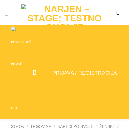
Skip
to
content
PRIJAVA / REGISTRACIJA
DOMOV
/
TRGOVINA
/
NAREDI PO SVOJE
/
ŽENSKE
/