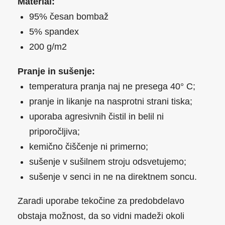
Material:
95% česan bombaž
5% spandex
200 g/m2
Pranje in sušenje:
temperatura pranja naj ne presega 40
° C;
pranje in likanje na nasprotni strani tiska;
uporaba agresivnih čistil in belil ni
priporočljiva;
kemično čiščenje ni primerno;
sušenje v sušilnem stroju odsvetujemo;
sušenje v senci in ne na direktnem soncu.
Zaradi uporabe tekočine za predobdelavo
obstaja možnost, da so vidni madeži okoli