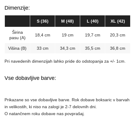
Dimenzije:
S (36)
M (48)
L (40)
XL (42)
Širina
18,4 cm
19 cm
19,7 cm
20,3 cm
pasu (A)
Višina (B)
33 cm
34,3 cm
35,5 cm
36,8 cm
Pri navedenih dimenzijah lahko pride do odstopanja za +/- 1cm.
Vse dobavljive barve:
Prikazane so vse dobavljive barve. Rok dobave boksaric v barvah
in velikostih, ki niso na zalogi je 2-7 delovnih dni.
O natančnem roku dobave nas povprašaj.