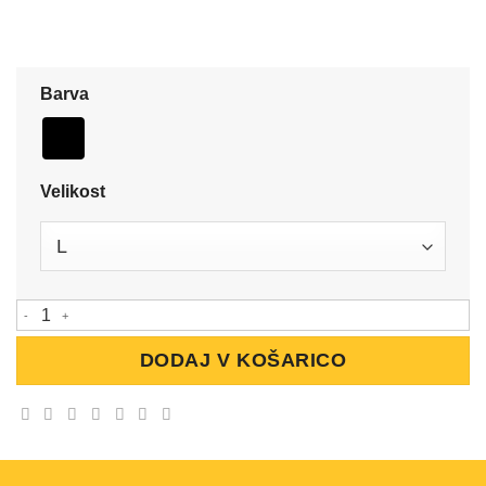
Barva
Velikost
Tangice količina
DODAJ V KOŠARICO