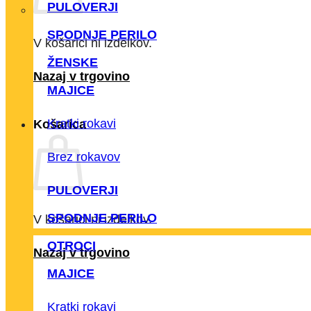
PULOVERJI
SPODNJE PERILO
V košarici ni izdelkov.
ŽENSKE
Nazaj v trgovino
MAJICE
Kratki rokavi
Košarica
Brez rokavov
PULOVERJI
SPODNJE PERILO
V košarici ni izdelkov.
OTROCI
Nazaj v trgovino
MAJICE
Kratki rokavi