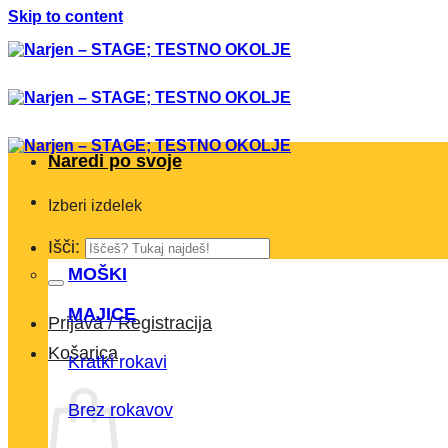
Skip to content
Naredi po svoje
Izberi izdelek
Išči:
MOŠKI
MAJICE
Prijava / Registracija
Košarica
Kratki rokavi
Brez rokavov