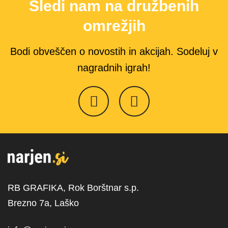
Sledi nam na družbenih
omrežjih
Bodi obveščen o novostih in akcijah. Sodeluj v
nagradnih igrah!
RB GRAFIKA, Rok Borštnar s.p.
Brezno 7a, Laško