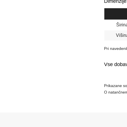
Dimenzije
Širin
Višin
Pri navedeni
Vse dobav
Prikazane so 
O natančnem