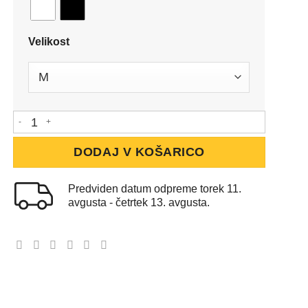
Velikost
Moška majica brez rokavov količina
DODAJ V KOŠARICO
Predviden datum odpreme torek 11.
avgusta - četrtek 13. avgusta.