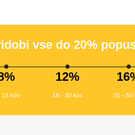
ridobi vse do 20% popus
8%
12%
16
- 15 kos
16 - 30 kos
31 - 50