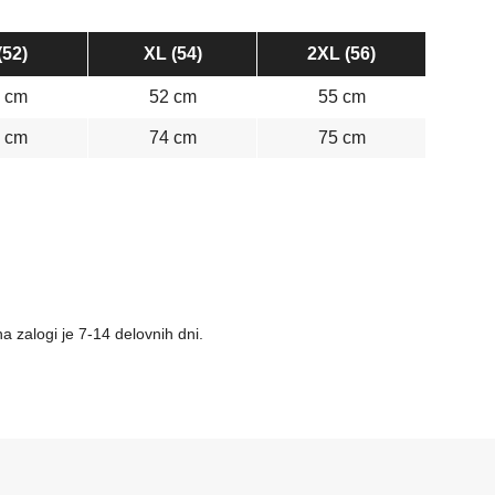
(52)
XL (54)
2XL (56)
 cm
52 cm
55 cm
 cm
74 cm
75 cm
a zalogi je 7-14 delovnih dni.