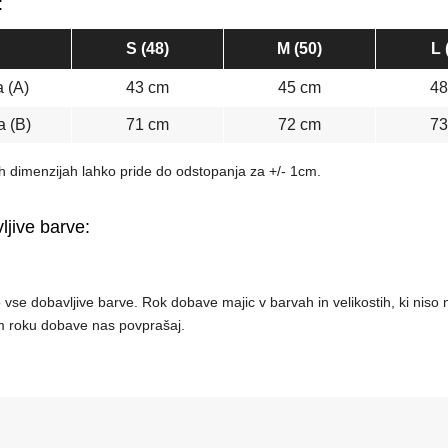
:
S (48)
M (50)
L 
a (A)
43 cm
45 cm
48
a (B)
71 cm
72 cm
73
h dimenzijah lahko pride do odstopanja za +/- 1cm.
ljive barve:
vse dobavljive barve. Rok dobave majic v barvah in velikostih, ki niso n
 roku dobave nas povprašaj.