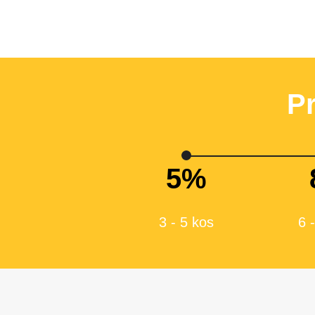
P
5%
3 - 5 kos
6 