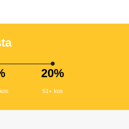
ta
%
20%
 kos
51+ kos