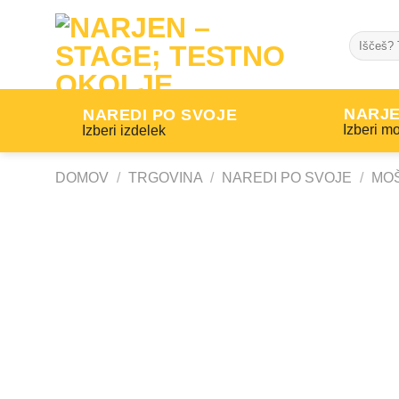
Skip
to
Išči:
content
NARJ
NAREDI PO SVOJE
Izberi mo
Izberi izdelek
DOMOV
/
TRGOVINA
/
NAREDI PO SVOJE
/
MOŠ