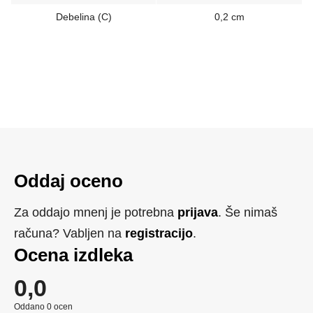
Debelina (C)
0,2 cm
Oddaj oceno
Za oddajo mnenj je potrebna
prijava
. Še nimaš
računa? Vabljen na
registracijo
.
Ocena izdleka
0,0
Oddano 0 ocen