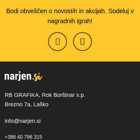
Bodi obveščen o novostih in akcijah. Sodeluj v
nagradnih igrah!
RB GRAFIKA, Rok Borštnar s.p.
Brezno 7a, Laško
info@narjen.si
+386 40 796 315