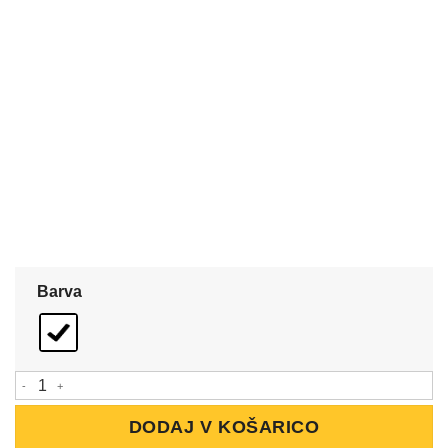
Barva
Podloga za miško količina
DODAJ V KOŠARICO