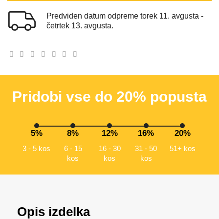
Predviden datum odpreme torek 11. avgusta -
četrtek 13. avgusta.
Pridobi vse do 20% popusta
5%
8%
12%
16%
20%
3 - 5 kos
6 - 15
16 - 30
31 - 50
51+ kos
kos
kos
kos
Opis izdelka