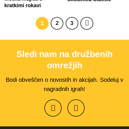
kratkimi rokavi
1
2
3
Sledi nam na družbenih
omrežjih
Bodi obveščen o novostih in akcijah. Sodeluj v
nagradnih igrah!