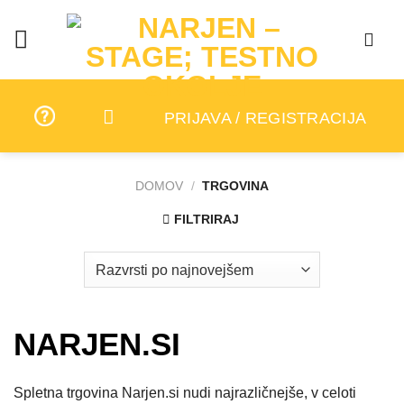
Skip
to
content
PRIJAVA / REGISTRACIJA
DOMOV
/
TRGOVINA
FILTRIRAJ
NARJEN.SI
Spletna trgovina Narjen.si nudi najrazličnejše, v celoti