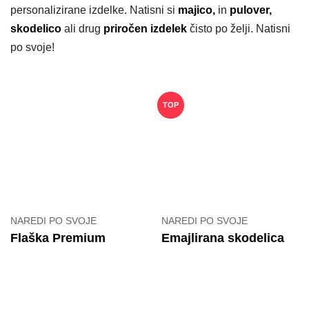
personalizirane izdelke. Natisni si
majico,
in
pulover,
skodelico
ali drug
priročen izdelek
čisto po želji. Natisni
po svoje!
TOP
NAREDI PO SVOJE
NAREDI PO SVOJE
Flaška Premium
Emajlirana skodelica