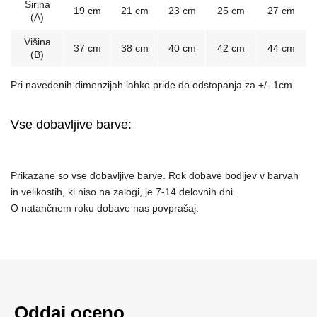
Širina
19 cm
21 cm
23 cm
25 cm
27 cm
(A)
Višina
37 cm
38 cm
40 cm
42 cm
44 cm
(B)
Pri navedenih dimenzijah lahko pride do odstopanja za +/- 1cm.
Vse dobavljive barve:
Prikazane so vse dobavljive barve. Rok dobave bodijev v barvah
in velikostih, ki niso na zalogi, je 7-14 delovnih dni.
O natančnem roku dobave nas povprašaj.
Oddaj oceno