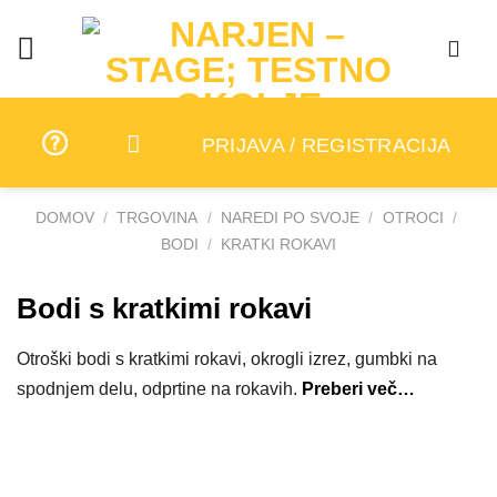
Skip
to
content
PRIJAVA / REGISTRACIJA
DOMOV
/
TRGOVINA
/
NAREDI PO SVOJE
/
OTROCI
/
BODI
/
KRATKI ROKAVI
Bodi s kratkimi rokavi
Otroški bodi s kratkimi rokavi, okrogli izrez, gumbki na
spodnjem delu, odprtine na rokavih.
Preberi več…