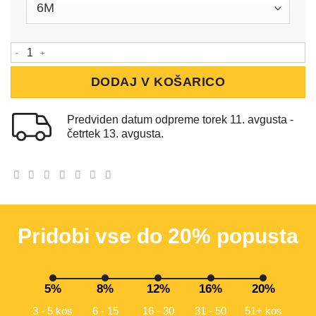
Bodi z dolgimi rokavi količina
DODAJ V KOŠARICO
Predviden datum odpreme torek 11. avgusta -
četrtek 13. avgusta.
Pridobi vse do 20% popusta
5%
8%
12%
16%
20%
3 - 5 kos
6 - 15
16 - 30
31 - 50
51+ kos