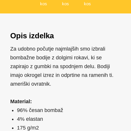
kos
kos
kos
Opis izdelka
Za udobno počutje najmlajših smo izbrali
bombažne bodije z dolgimi rokavi, ki se
zapirajo z gumbki na spodnjem delu. Bodiji
imajo okrogel izrez in odprtine na ramenih ti.
ameriški ovratnik.
Material:
96% česan bombaž
4% elastan
175 g/m2