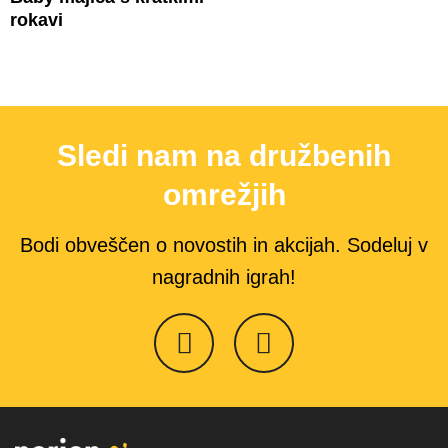
rokavi
Sledi nam na družbenih
omrežjih
Bodi obveščen o novostih in akcijah. Sodeluj v
nagradnih igrah!