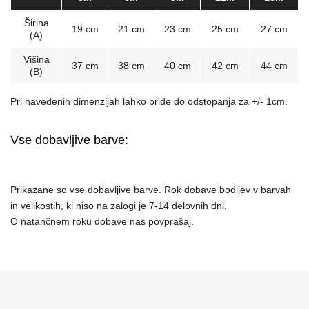
Širina
19 cm
21 cm
23 cm
25 cm
27 cm
(A)
Višina
37 cm
38 cm
40 cm
42 cm
44 cm
(B)
Pri navedenih dimenzijah lahko pride do odstopanja za +/- 1cm.
Vse dobavljive barve:
Prikazane so vse dobavljive barve. Rok dobave bodijev v barvah
in velikostih, ki niso na zalogi je 7-14 delovnih dni.
O natančnem roku dobave nas povprašaj.