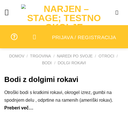
Skip
to
content
PRIJAVA / REGISTRACIJA
DOMOV
/
TRGOVINA
/
NAREDI PO SVOJE
/
OTROCI
/
BODI
/
DOLGI ROKAVI
Bodi z dolgimi rokavi
Otroški bodi s kratkimi rokavi, okrogel izrez, gumbi na
spodnjem delu , odprtine na ramenih (ameriški rokav).
Preberi več…